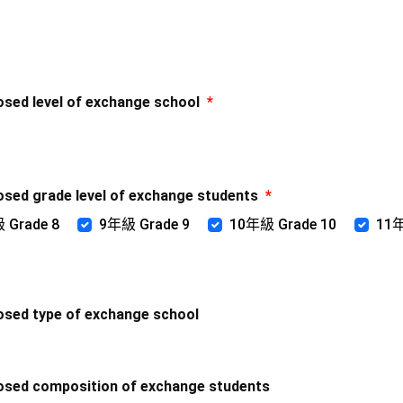
 level of exchange school
*
grade level of exchange students
*
 Grade 8
9年級 Grade 9
10年級 Grade 10
11年
 type of exchange school
 composition of exchange students