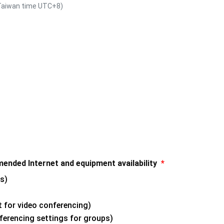
wan time UTC+8)
 Internet and equipment availability
*
s)
r video conferencing)
encing settings for groups)