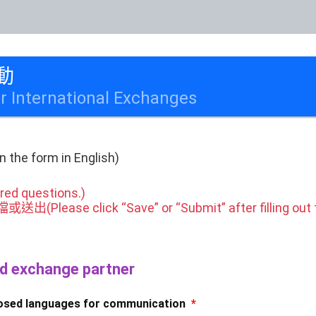
動
or International Exchanges
the form in English)
ed questions.)
ase click “Save” or “Submit” after filling out t
exchange partner
 languages for communication
*