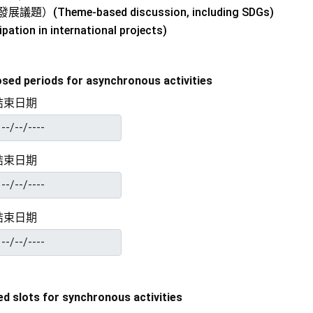
Theme-based discussion, including SDGs)
n in international projects)
periods for asynchronous activities
結束日期
結束日期
結束日期
lots for synchronous activities