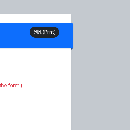
列印(Print)
he form.)