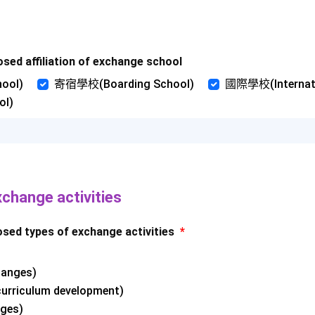
affiliation of exchange school
ool)
寄宿學校(Boarding School)
國際學校(Internati
ol)
nge activities
types of exchange activities
*
anges)
rriculum development)
ges)