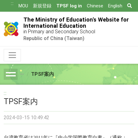
跳
:::
Se
MOU
新規登録
TPSF log in
Chinese
English
到
主
The Ministry of Education's Website for
要
International Education
in Primary and Secondary School
內
Republic of China (Taiwan)
容
TPSF案内
breadcrumb
:::
TPSF案内
2024-03-15 10:49:42
台湾教育省は2011年に『中小学国際教育白書』（通称：