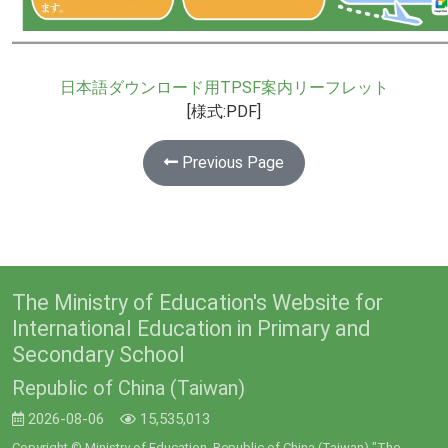
日本語ダウンロード用TPSF案内リーフレット
[様式:PDF]
Previous Page
The Ministry of Education's Website for
International Education in Primary and
Secondary School
Republic of China (Taiwan)
2026-08-06
15,535,013
Copyright © Ministry of Education, Republic of China (Taiwan) "The