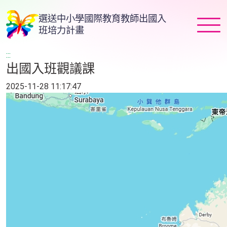
跳
選送中小學國際教育教師出國入
到
班培力計畫
主
要
:::
內
出國入班觀議課
容
2025-11-28 11:17:47