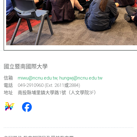
國立暨南國際大學
::
信箱
miwu@ncnu.edu.tw
,
hungwj@ncnu.edu.tw
電話
049-2910960 (Ext. 2611或2884)
地址
南投縣埔里鎮大學路1號（人文學院3F）