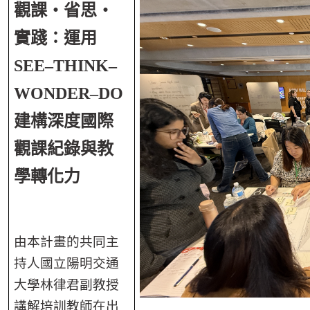
觀課・省思・
實踐：運用
SEE–THINK–
WONDER–DO
建構深度國際
觀課紀錄與教
學轉化力
由本計畫的共同主
持人國立陽明交通
大學林律君副教授
講解培訓教師在出