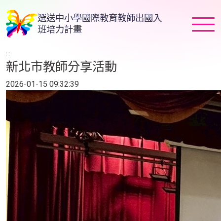
跳
選送中小學國際教育教師出國入
到
班培力計畫
主
要
:::
內
新北市教師分享活動
容
2026-01-15 09:32:39