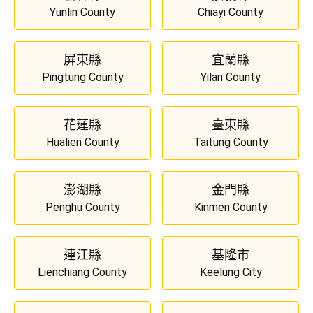
Yunlin County
Chiayi County
屏東縣
宜蘭縣
Pingtung County
Yilan County
花蓮縣
臺東縣
Hualien County
Taitung County
澎湖縣
金門縣
Penghu County
Kinmen County
連江縣
基隆市
Lienchiang County
Keelung City