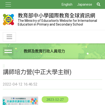
跳
搜
English
Japanese
到
尋
主
教育部中小學國際教育全球資訊網
要
The Ministry of Education's Website for International
Education in Primary and Secondary School
內
容
教師及教育行政人員培力
breadcrumb
:::
講師培力營(中正大學主辦)
2022-04-12 16:46:52
2023-12-27