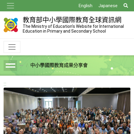
跳
搜
English
Japanese
到
尋
主
教育部中小學國際教育全球資訊網
要
The Ministry of Education's Website for International
Education in Primary and Secondary School
內
容
中小學國際教育成果分享會
breadcrumb
:::