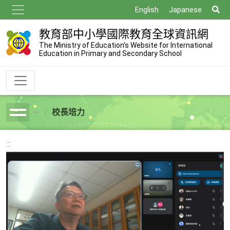
跳
搜
English
Japanese
到
尋
主
教育部中小學國際教育全球資訊網
要
The Ministry of Education's Website for International
Education in Primary and Secondary School
內
容
校長培力
breadcrumb
:::