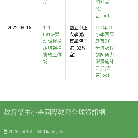
坊
施計畫
(公
告).pdf
2022-08-15
111
國立中正
111年中
0815-雙
大學(教
小學國際
語課程模
育學院二
教育2.0
組與架構
館132教
分流課程
實務工作
室)
講師研力
坊
營實施計
畫與(公
告).pdf
教育部中小學國際教育全球資訊網
2026-08-08
15,551,927