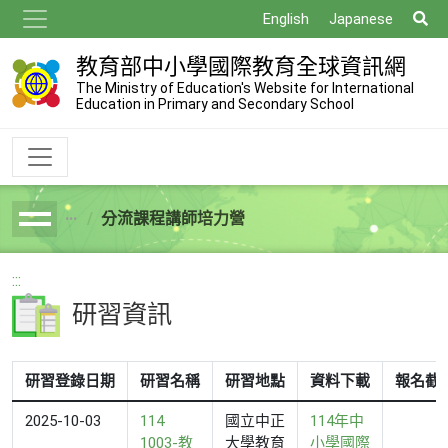
跳
搜
English
Japanese
到
尋
主
教育部中小學國際教育全球資訊網
要
The Ministry of Education's Website for International
Education in Primary and Secondary School
內
容
分流課程講師培力營
breadcrumb
:::
研習資訊
研習登錄日期
研習名稱
研習地點
資料下載
報名截
2025-10-03
114
國立中正
114年中
1003-教
大學教育
小學國際