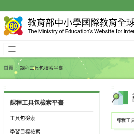
跳
到
主
教育部中小學國際教育全
要
The Ministry of Education's Website for Int
內
容
首頁
課程工具包檢索平臺
:::
:::
課程工具包檢索平臺
工具包檢索
課程工
學習目標檢索