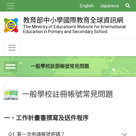
跳
搜
English
Japanese
到
尋
主
教育部中小學國際教育全球資訊網
要
The Ministry of Education's Website for International
Education in Primary and Secondary School
內
容
一般學校註冊帳號常見問題
breadcrumb
:::
一般學校註冊帳號常見問題
一、工作計畫書撰寫及送件程序
Q1. 第一次申請帳號密碼？