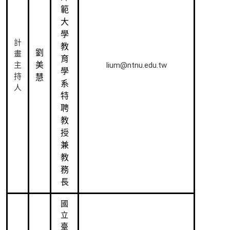
範
大
學
計
教
劉
畫
育
美
lium@ntnu.edu.tw
主
學
持
慧
系
人
特
聘
教
授
兼
教
務
長
國
立
臺