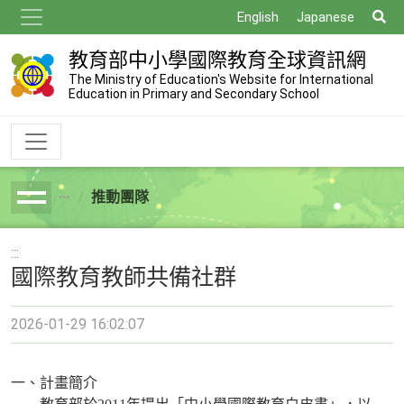
跳
搜
English
Japanese
到
尋
主
教育部中小學國際教育全球資訊網
要
The Ministry of Education's Website for International
Education in Primary and Secondary School
內
容
推動團隊
breadcrumb
:::
國際教育教師共備社群
2026-01-29 16:02:07
一、計畫簡介