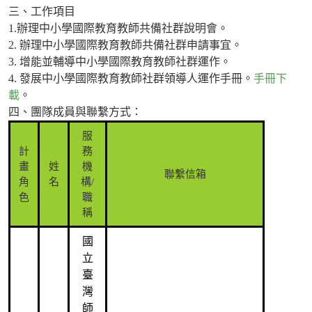
三、工作項目
1.辦理中小學國際教育教師共備社群說明會。
2. 辦理中小學國際教育教師共備社群申請事宜。
3. 增能並輔導中小學國際教育教師社群運作。
4. 發展中小學國際教育教師社群領導人運作手冊。
手冊下
載
。
四、團隊成員與聯繫方式：
服
計
務
畫
姓
機
聯繫信箱
角
名
構/
色
職
稱
國
立
臺
灣
師