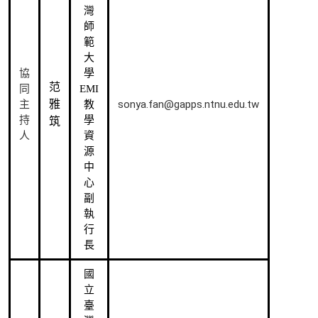
灣
師
範
大
協
學
范
同
EMI
雅
sonya.fan@gapps.ntnu.edu.tw
主
教
持
學
筑
人
資
源
中
心
副
執
行
長
國
立
臺