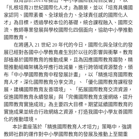
教育部於2011年提出「中小學國際教育白皮書」，以
「扎根培育21世紀國際化人才」為願景，並以「培育具備國
家認同、國際素養、全球競合力、全球責任感的國際化人
才」為目標，透過學校本位的基礎，統合課程融入、國際交
流、教師專業發展與學校國際化四個面向，協助中小學推動
國際教育。
在將邁入 21 世紀 20 年代的今日，國際化與全球化的發
展已經對各國中小學教育產生別於以往的影響與衝擊。教育
部植基於國際教育的推動成果，且為因應國際教育趨勢，精
簡推動組織架構及呼應行政減量，進行跨領域資源整合，頒
布「中小學國際教育中程發展計畫」，以「精進培育國際教
育人才，深化國際教育分享交流」、「優化國際教育課程發
展，建構國際教育友善環境」、「拓展國際教育交流資源，
促進國際教育永續發展」與「完備國際教育支援網絡，提升
國際教育實施成效」為主要四大目標。期望延續國際教育的
實施成果並統合行政網絡之資源，打造我國中小學友善國際
化的推動環境。
本計畫座落於「精進國際教育人才培力」策略中，強調
教師社群的運作對中小學國際教育的發展及推動上至關重