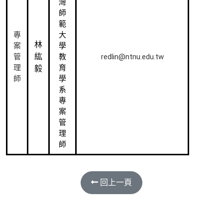
灣
師
範
專
大
林
案
學
紘
redlin@ntnu.edu.tw
管
教
理
育
毅
師
學
系
專
案
管
理
師
回上一頁