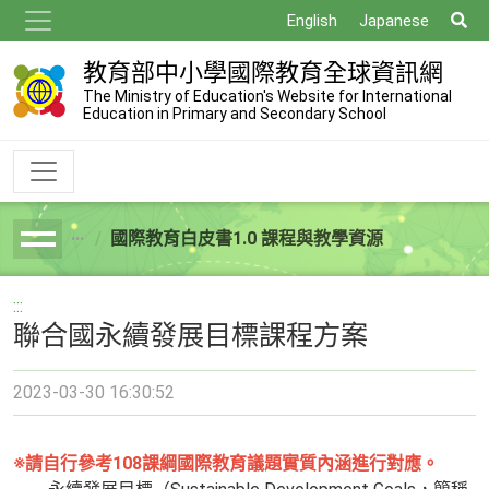
跳
搜
English
Japanese
到
尋
主
教育部中小學國際教育全球資訊網
要
The Ministry of Education's Website for International
Education in Primary and Secondary School
內
容
國際教育白皮書1.0 課程與教學資源
breadcrumb
:::
聯合國永續發展目標課程方案
2023-03-30 16:30:52
※請自行參考108課綱國際教育議題實質內涵進行對應。