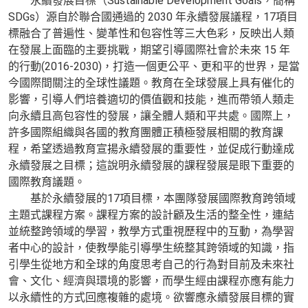
永續發展目標（Sustainable Development Goals，簡稱
SDGs）源自於聯合國通過的 2030 年永續發展議程，17項目
標融合了普遍性、變革性和包容性等三大色彩，反映出人類
在發展上面臨的主要挑戰，期望引導國際社會於未來 15 年
的行動(2016-2030)，打造一個更公平、更和平的世界，是當
今國際間關注的全球性議題。教育在全球發展上具有催化的
影響，引導人們培養適切的價值觀和技能，進而帶領人類走
向永續且高包容性的發展，讓全體人類和平共處。國際上，
許多國際組織與各國的教育團體正積極發展相關的教育課
程，希望透過教育宣揚永續發展的重要性，並促成行動達成
永續發展之目標；這說明永續發展的課程發展是眼下重要的
國際教育議題。
基於永續發展的17項目標，本團隊發展國際教育跨領域
主題式課程方案。課程方案的設計顧及生活的整全性，連結
並統整跨領域的學習，教學方式重視歷程中的互動，為學習
者中心的設計，使教學能引導學生統整其跨領域的知識，指
引學生從地方和全球的角度思考自己的行為對目前及未來社
會、文化、經濟與環境的影響，而學生經由課程亦應有能力
以永續性的方式回應複雜的處境。欲響應永續發展目標的實