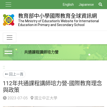
跳
搜
English
Japanese
到
尋
主
教育部中小學國際教育全球資訊網
要
The Ministry of Education's Website for International
Education in Primary and Secondary School
內
容
共通課程講師培力營
breadcrumb
:::
回上一頁
112年共通課程講師培力營-國際教育理念
與政策
2023-07-05
國立中正大學