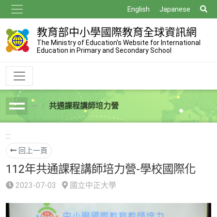
跳
搜
English
Japanese
到
尋
主
教育部中小學國際教育全球資訊網
要
The Ministry of Education's Website for International
Education in Primary and Secondary School
內
容
共通課程講師培力營
breadcrumb
:::
回上一頁
112年共通課程講師培力營-學校國際化
2023-07-03
國立中正大學