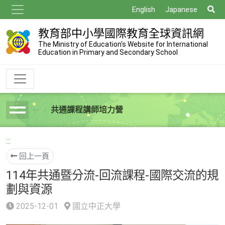
跳
搜
English
Japanese
到
尋
主
教育部中小學國際教育全球資訊網
要
The Ministry of Education's Website for International
Education in Primary and Secondary School
內
容
共通課程講師培力營
breadcrumb
:::
回上一頁
114年共通暨分流-回流課程-國際交流的規
劃與資源
2025-12-01
國立中正大學