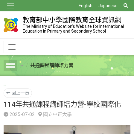
跳
搜
English
Japanese
到
尋
主
教育部中小學國際教育全球資訊網
要
The Ministry of Education's Website for International
Education in Primary and Secondary School
內
容
共通課程講師培力營
breadcrumb
:::
回上一頁
114年共通課程講師培力營-學校國際化
2025-07-02
國立中正大學