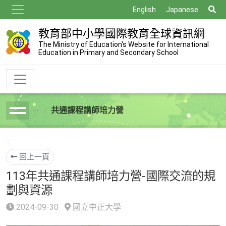
跳
搜
English
Japanese
到
尋
主
教育部中小學國際教育全球資訊網
要
The Ministry of Education's Website for International
Education in Primary and Secondary School
內
容
共通課程講師培力營
breadcrumb
:::
回上一頁
113年共通課程講師培力營-國際交流的規
劃與資源
2024-09-30
國立中正大學