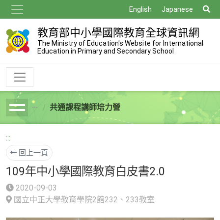
跳
搜
English
Japanese
到
尋
主
教育部中小學國際教育全球資訊網
要
The Ministry of Education's Website for International
Education in Primary and Secondary School
內
容
共通課程講師培力營
breadcrumb
:::
回上一頁
109年中小學國際教育白皮書2.0
2020-09-03
國立中正大學教育學院2館232、233教室