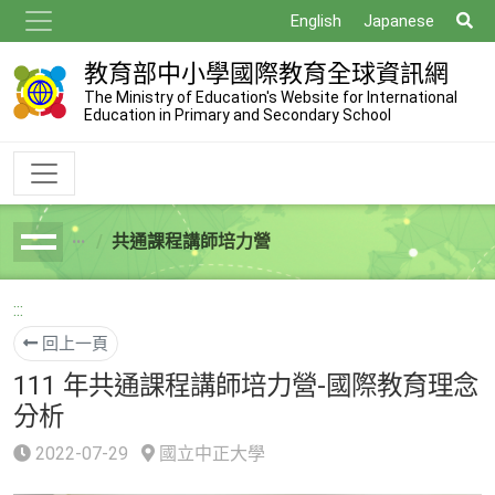
跳
搜
English
Japanese
到
尋
主
教育部中小學國際教育全球資訊網
要
The Ministry of Education's Website for International
Education in Primary and Secondary School
內
容
共通課程講師培力營
breadcrumb
:::
回上一頁
111 年共通課程講師培力營-國際教育理念
分析
2022-07-29
國立中正大學