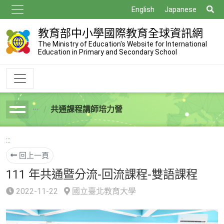
跳
搜
English
Japanese
到
尋
主
教育部中小學國際教育全球資訊網
要
The Ministry of Education's Website for International
Education in Primary and Secondary School
內
容
共通課程講師培力營
breadcrumb
:::
回上一頁
111 年共通暨分流-回流課程-雙語課程
2022-11-22
國立臺北教育大學