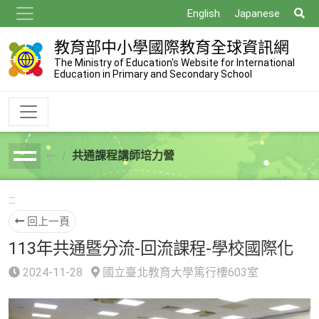
跳
搜
English
Japanese
到
尋
主
教育部中小學國際教育全球資訊網
要
The Ministry of Education's Website for International
Education in Primary and Secondary School
內
容
共通課程講師培力營
breadcrumb
:::
回上一頁
113年共通暨分流-回流課程-學校國際化
2024-11-28
國立臺北教育大學篤行樓603室