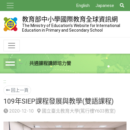
跳
搜
English
Japanese
到
尋
主
教育部中小學國際教育全球資訊網
要
The Ministry of Education's Website for International
Education in Primary and Secondary School
內
容
共通課程講師培力營
breadcrumb
:::
回上一頁
109年SIEP課程發展與教學(雙語課程)
2020-12-10
國立臺北教育大學(篤行樓Y603教室)