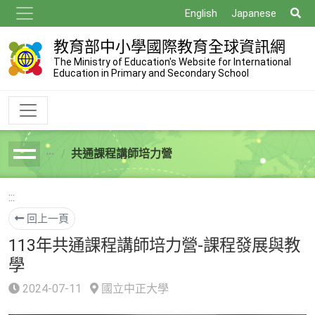
跳
搜
English
Japanese
到
尋
主
教育部中小學國際教育全球資訊網
要
The Ministry of Education's Website for International
Education in Primary and Secondary School
內
容
共通課程講師培力營
breadcrumb
:::
回上一頁
113年共通課程講師培力營-課程發展與教
學
2024-07-11
國立中正大學