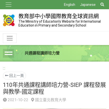
跳
搜
English
Japanese
到
尋
主
教育部中小學國際教育全球資訊網
要
The Ministry of Education's Website for International
Education in Primary and Secondary School
內
容
共通課程講師培力營
breadcrumb
:::
回上一頁
110年共通課程講師培力營-SIEP 課程發展
與教學-國定課程
2021-10-22
國立臺北教育大學