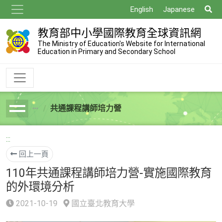
跳
搜
English
Japanese
到
尋
主
教育部中小學國際教育全球資訊網
要
The Ministry of Education's Website for International
Education in Primary and Secondary School
內
容
共通課程講師培力營
breadcrumb
:::
回上一頁
110年共通課程講師培力營-實施國際教育
的外環境分析
2021-10-19
國立臺北教育大學