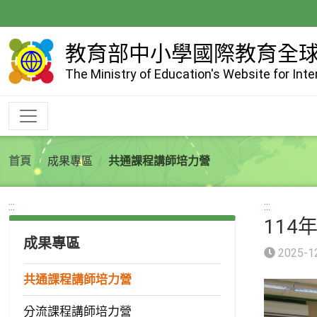
跳
到
主
教育部中小學國際教育全
要
The Ministry of Education's Website for Int
內
容
首頁
成果專區
共通課程講師培力營
:::
:::
114
成果專區
2025-1
共通課程講師培力營
分流課程講師培力營