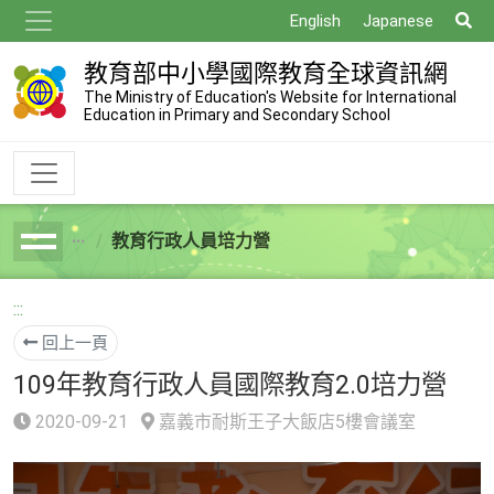
跳
搜
English
Japanese
到
尋
主
教育部中小學國際教育全球資訊網
要
The Ministry of Education's Website for International
Education in Primary and Secondary School
內
容
教育行政人員培力營
breadcrumb
:::
回上一頁
109年教育行政人員國際教育2.0培力營
2020-09-21
嘉義市耐斯王子大飯店5樓會議室