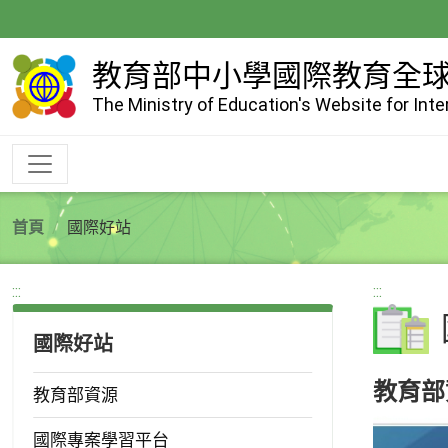
跳
到
主
教育部中小學國際教育全
要
The Ministry of Education's Website for Int
內
容
首頁
國際好站
:::
:::
國際好站
教育部
教育部資源
國際專案學習平台