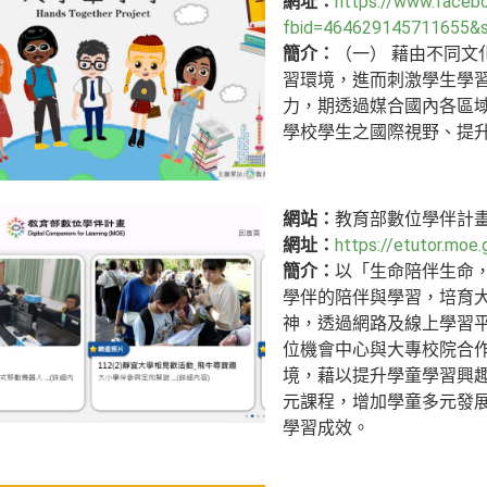
網址：
https://www.faceb
fbid=464629145711655&
簡介：
（一） 藉由不同
習環境，進而刺激學生學習
力，期透過媒合國內各區
學校學生之國際視野、提
網站：
教育部數位學伴計
網址：
https://etutor.moe.
簡介：
以「生命陪伴生命
學伴的陪伴與學習，培育
神，透過網路及線上學習
位機會中心與大專校院合
境，藉以提升學童學習興
元課程，增加學童多元發
學習成效。