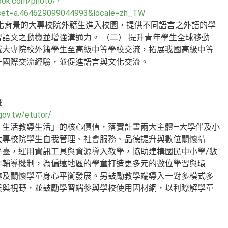
ook.com/photo/?
set=a.464629099044993&locale=zh_TW
文化背景的大專校院外籍生進入校園，提供不同語言之外語的學
語文之動機並增強溝通力。 （二） 提升青年學生全球移動
域大專院校外籍學生至高級中等學校交流，拓展我國高級中等
升國際交流經驗，並促進語言與文化交流。
畫
gov.tw/etutor/
，生活教導生活」的核心價值，落實計畫兩大主體—大學伴及小
大專校院學生自我管理、社會服務、品德提升與數位關懷精
平臺，運用資訊工具與資源導入教學，協助建構國民中小學/數
作輔導機制，為偏遠地區的學童打造更多元的數位學習與環
趣及關懷學童身心平衡發展。另鼓勵教學端導入一對多模式多
展與視野，並鼓勵學習端參與學校使用因材網，以利瞭解學童