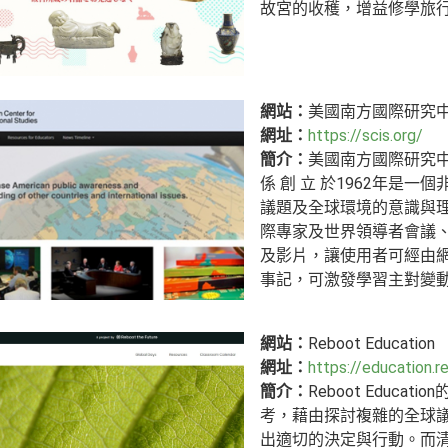
故宮的收穫，增益修學旅
網站：
美國南方國際研究
網址：
https://scis.org/
簡介：
美國南方國際研究中心（Sout
係 創 立 於1962年是
議題及全球環境的意識與
際專家及世界領導者會議
及影片，讓使用者可經由網
事記，可激發學習主對變
網站：
Reboot Education
網址：
https://education.r
簡介：
Reboot Edu
考，藉由探討複雜的全球
出適切的決定與行動。而