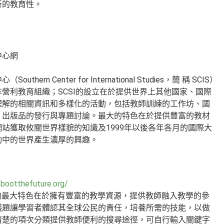
行的教育性。
中心網
hern Center for International Studies，簡 稱 SCIS）
一個非營利教育組織；SCSI的設立在於提供世界上其他國家、國際
理解的相關資訊和多樣化的活動，包括教師訓練的工作坊、國
、出版品的發行與專題討論。最大的特色在於提供豐富的教材
站獲取攸關世界樣貌的知識及1999年以後各年各月的國際大
動中的世界產生濃厚的興趣。
ebootthefuture.org/
cation的最大特色在於擁有豐富的教學資源，提供教師融入教學的參
議題讓學習者體認其全球公民的責任，培養所需的技能，以做
清楚的項次分類提供教師便利的搜尋途徑，可自行輸入關鍵字