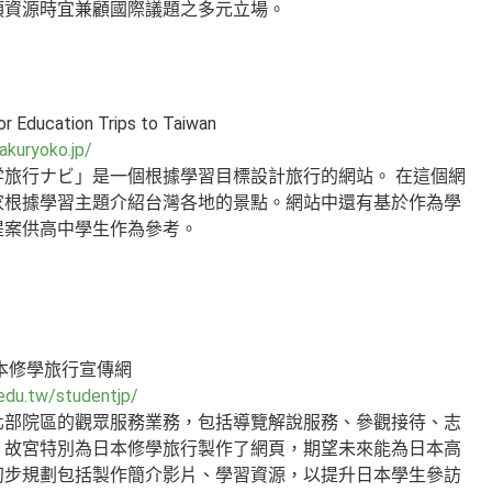
項資源時宜兼顧國際議題之多元立場。
r Education Trips to Taiwan
akuryoko.jp/
学旅行ナビ」是一個根據學習目標設計旅行的網站。 在這個網
家根據學習主題介紹台灣各地的景點。網站中還有基於作為學
提案供高中學生作為參考。
本修學旅行宣傳網
edu.tw/studentjp/
北部院區的觀眾服務業務，包括導覽解說服務、參觀接待、志
，故宮特別為日本修學旅行製作了網頁，期望未來能為日本高
初步規劃包括製作簡介影片、學習資源，以提升日本學生參訪