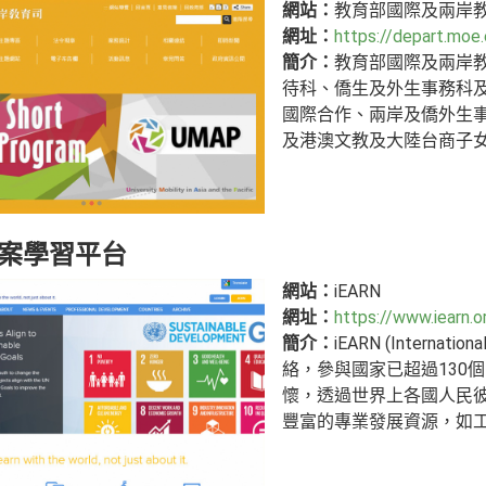
網站：
教育部國際及兩岸
網址：
https://depart.moe
簡介：
教育部國際及兩岸
待科、僑生及外生事務科
國際合作、兩岸及僑外生
及港澳文教及大陸台商子
案學習平台
網站：
iEARN
網址：
https://www.iearn.o
簡介：
iEARN (Internat
絡，參與國家已超過130個
懷，透過世界上各國人民彼
豐富的專業發展資源，如