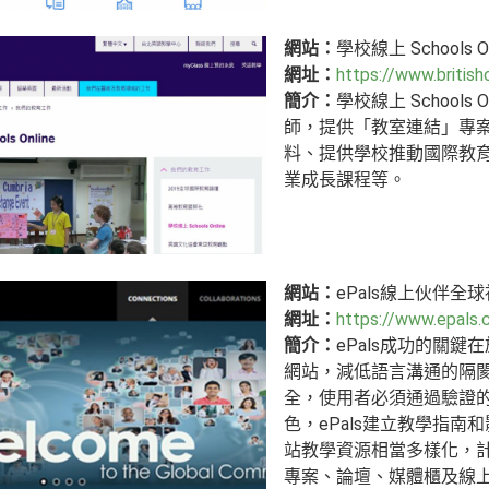
網站：
學校線上 Schools On
網址：
https://www.britis
簡介：
學校線上 Schoo
師，提供「教室連結」專
料、提供學校推動國際教
業成長課程等。
網站：
ePals線上伙伴全
網址：
https://www.epals
簡介：
ePals成功的關
網站，減低語言溝通的隔閡
全，使用者必須通過驗證
色，ePals建立教學指
站教學資源相當多樣化，
專案、論壇、媒體櫃及線