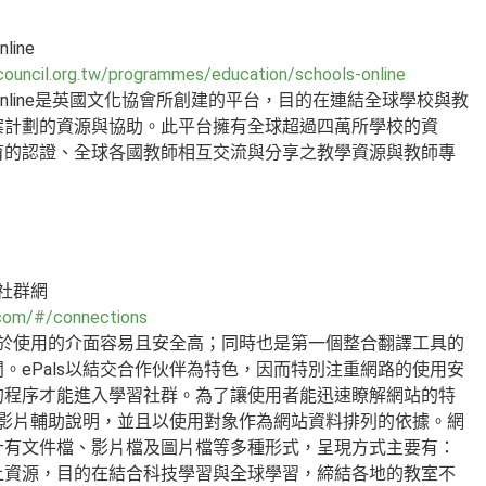
line
hcouncil.org.tw/programmes/education/schools-online
ls Online是英國文化協會所創建的平台，目的在連結全球學校與教
案計劃的資源與協助。此平台擁有全球超過四萬所學校的資
育的認證、全球各國教師相互交流與分享之教學資源與教師專
球社群網
.com/#/connections
鍵在於使用的介面容易且安全高；同時也是第一個整合翻譯工具的
。ePals以結交合作伙伴為特色，因而特別注重網路的使用安
的程序才能進入學習社群。為了讓使用者能迅速瞭解網站的特
南和影片輔助說明，並且以使用對象作為網站資料排列的依據。網
計有文件檔、影片檔及圖片檔等多種形式，呈現方式主要有：
上資源，目的在結合科技學習與全球學習，締結各地的教室不