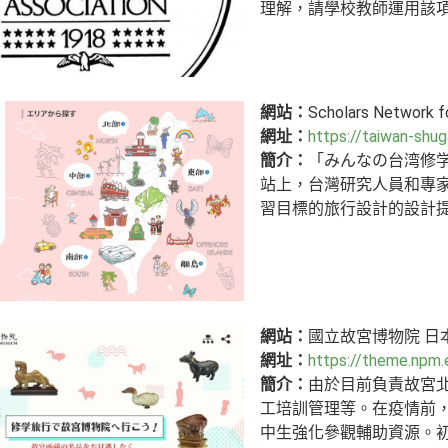
理解，請學校教師運用該
網站：
Scholars Network fo
網址：
https://taiwan-shug
簡介：
「みんなの台湾修
站上，台灣研究人員和專
習目標的旅行設計的設計
網站：
國立故宮博物院 日
網址：
https://theme.npm.
簡介：
由於目前負責故宮
工培訓管理等。在疫情前
中生強化參觀輔助資源。