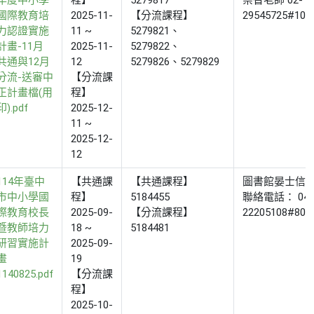
年度中小學
程】
5279817
崇智老師 02-
國際教育培
2025-11-
【分流課程】
29545725#100
力認證實施
11 ~
5279821、
計畫-11月
2025-11-
5279822、
共通與12月
12
5279826、5279829
分流-送審中
【分流課
正計畫檔(用
程】
印).pdf
2025-12-
11 ~
2025-12-
12
114年臺中
【共通課
【共通課程】
圖書館晏士信
市中小學國
程】
5184455
聯絡電話： 04-
際教育校長
2025-09-
【分流課程】
22205108#801
暨教師培力
18 ~
5184481
研習實施計
2025-09-
畫
19
1140825.pdf
【分流課
程】
2025-10-