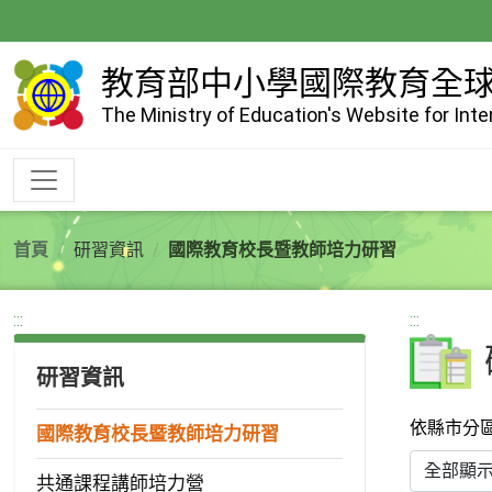
跳
到
主
教育部中小學國際教育全
要
The Ministry of Education's Website for Int
內
容
首頁
研習資訊
國際教育校長暨教師培力研習
:::
:::
研習資訊
依縣市分
國際教育校長暨教師培力研習
共通課程講師培力營