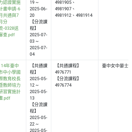
力認證實施
19 ~
4981905、
計畫申請-6
2025-06-
4981907、
月共通與7
20
4981912、4981914
月分
【分流課
流-0328送
程】
審查.pdf
2025-07-
03 ~
2025-07-
04
114年臺中
【共通課
【共通課程】
臺中女中晏士
市中小學國
程】
4976771
際教育校長
2025-05-
【分流課程】
暨教師培力
12 ~
4976774
研習實施計
2025-05-
畫.pdf
13
【分流課
程】
2025-05-
22 ~
2025-05-