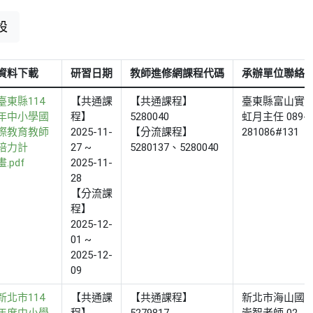
設
資料下載
研習日期
教師進修網課程代碼
承辦單位聯絡
臺東縣114
【共通課
【共通課程】
臺東縣富山實小
年中小學國
程】
5280040
虹月主任 089-
際教育教師
2025-11-
【分流課程】
281086#131
培力計
27 ~
5280137、5280040
畫.pdf
2025-11-
28
【分流課
程】
2025-12-
01 ~
2025-12-
09
新北市114
【共通課
【共通課程】
新北市海山國小