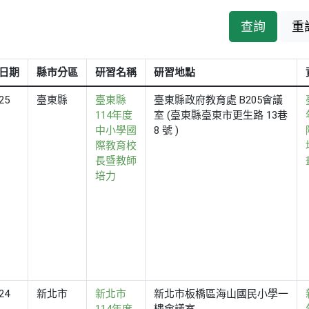
查詢
重
日期
縣市分區
研習名稱
研習地點
25
臺東縣
臺東縣
臺東縣政府教育處 B205會議
114年度
室 (臺東縣臺東市更生路 13巷
中小學國
8 號 )
際教育校
長暨教師
培力
24
新北市
新北市
新北市板橋區海山國民小學一