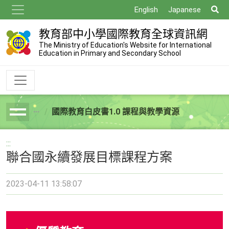
跳
搜
English
Japanese
到
尋
主
教育部中小學國際教育全球資訊網
要
The Ministry of Education's Website for International
Education in Primary and Secondary School
內
容
國際教育白皮書1.0 課程與教學資源
breadcrumb
:::
聯合國永續發展目標課程方案
2023-04-11 13:58:07