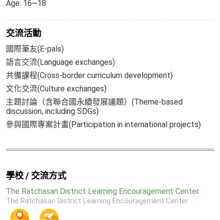
Age: 16~18
交流活動
國際筆友(E-pals)
語言交流(Language exchanges)
共備課程(Cross-border curriculum development)
文化交流(Culture exchanges)
主題討論（含聯合國永續發展議題）(Theme-based
discussion, including SDGs)
參與國際專案計畫(Participation in international projects)
學校 / 交流方式
The Ratchasan District Learning Encouragement Center
The Ratchasan District Learning Encouragement Center