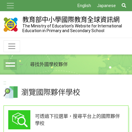
跳
搜
English
Japanese
到
尋
主
教育部中小學國際教育全球資訊網
要
The Ministry of Education's Website for International
Education in Primary and Secondary School
內
容
尋找外國學校夥伴
breadcrumb
:::
瀏覽國際夥伴學校
可透過下拉選單，搜尋平台上的國際夥伴
學校