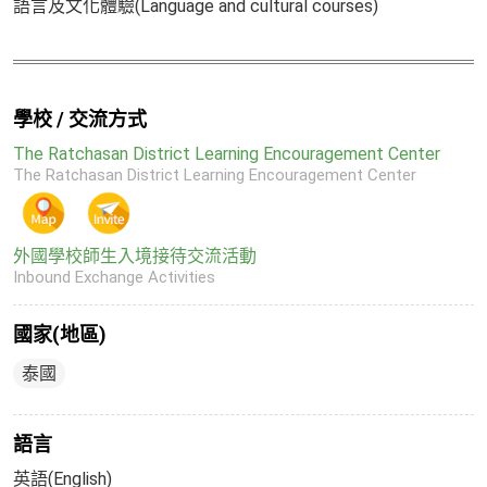
語言及文化體驗(Language and cultural courses)
學校 / 交流方式
The Ratchasan District Learning Encouragement Center
The Ratchasan District Learning Encouragement Center
外國學校師生入境接待交流活動
Inbound Exchange Activities
國家(地區)
泰國
語言
英語(English)