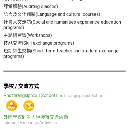
課堂體驗(Auditing classes)
語言及文化體驗(Language and cultural courses)
社會人文走訪(Social and humanities experience education
programs)
主題研習營(Workshops)
技能交流(Skill exchange programs)
短期師生交換(Short-term teacher and student exchange
programs)
學校 / 交流方式
Phuttirangsiphibul School
Phuttirangsiphibul School
外國學校師生入境接待交流活動
Inbound Exchange Activities