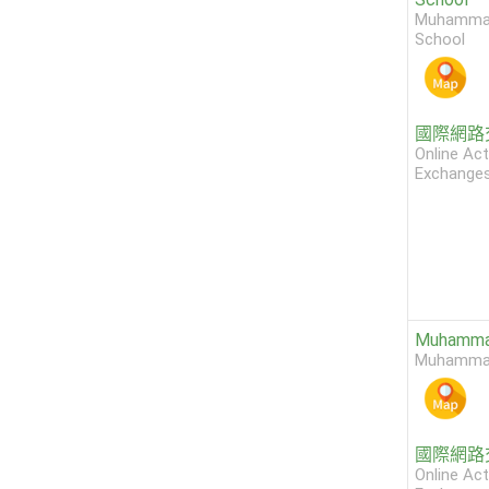
Muhammad
School
國際網路
Online Act
Exchange
Muhamma
Muhammad
國際網路
Online Act