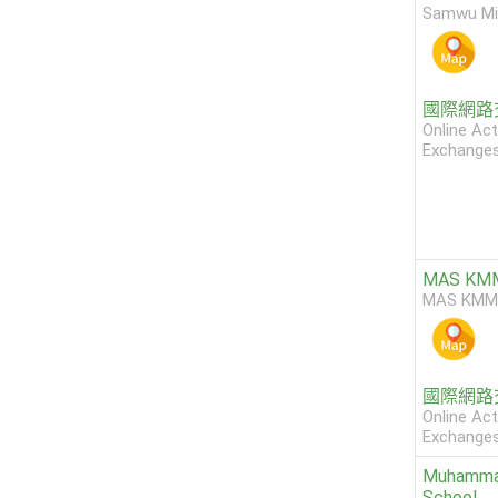
Samwu Mi
國際網路
Online Act
Exchange
MAS KM
MAS KMM
國際網路
Online Act
Exchange
Muhammad
School