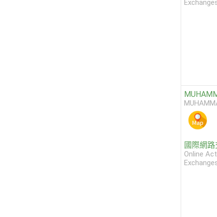
Exchange
MUHAMMA
MUHAMMA
國際網路
Online Act
Exchange