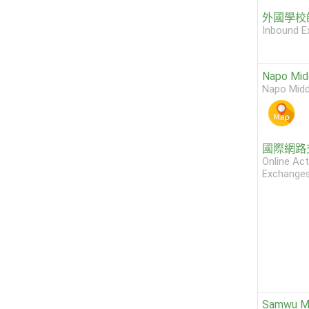
外國學校
Inbound E
Napo Mid
Napo Midd
國際網路
Online Act
Exchange
Samwu Mi