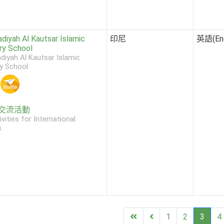
iyah Al Kautsar Islamic
印尼
英語(Eng
ry School
yah Al Kautsar Islamic
y School
交流活動
ivities for International
s
First
Previous
1
2
3
4