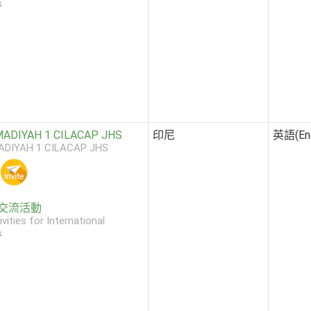
s
DIYAH 1 CILACAP JHS
印尼
英語(Eng
DIYAH 1 CILACAP JHS
交流活動
ivities for International
s