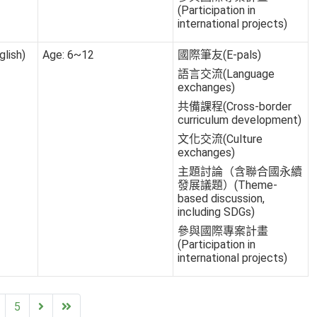
(Participation in
international projects)
lish)
Age: 6~12
國際筆友(E-pals)
語言交流(Language
exchanges)
共備課程(Cross-border
curriculum development)
文化交流(Culture
exchanges)
主題討論（含聯合國永續
發展議題）(Theme-
based discussion,
including SDGs)
參與國際專案計畫
(Participation in
international projects)
Next
End
5