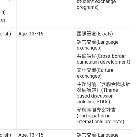
student exchange
programs)
in)
i)
lish)
Age: 13~15
國際筆友(E-pals)
語言交流(Language
exchanges)
共備課程(Cross-border
curriculum development)
文化交流(Culture
exchanges)
主題討論（含聯合國永續
發展議題）(Theme-
based discussion,
including SDGs)
參與國際專案計畫
(Participation in
international projects)
lish)
Age: 13~15
語言交流(Language