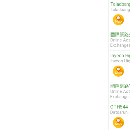
Taladban
Taladbang
國際網路
Online Act
Exchange
Ihyeon Hi
Ihyeon Hi
國際網路
Online Act
Exchange
OTH544
Datdaruni