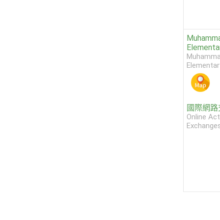
Muhammad
Elementa
Muhammadi
Elementar
國際網路
Online Act
Exchange