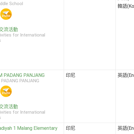
ddle School
韓語(Kor
交流活動
ivities for International
s
M PADANG PANJANG
印尼
英語(Eng
 PADANG PANJANG
交流活動
ivities for International
s
iyah 1 Malang Elementary
印尼
英語(Eng