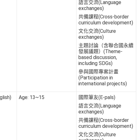
語言交流(Language
exchanges)
共備課程(Cross-border
curriculum development)
文化交流(Culture
exchanges)
主題討論（含聯合國永續
發展議題）(Theme-
based discussion,
including SDGs)
參與國際專案計畫
(Participation in
international projects)
lish)
Age: 13~15
國際筆友(E-pals)
語言交流(Language
exchanges)
共備課程(Cross-border
curriculum development)
文化交流(Culture