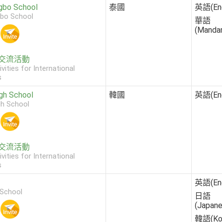
gbo School
泰國
英語(Eng
bo School
華語
(Mandar
交流活動
ivities for International
s
gh School
韓國
英語(Eng
gh School
交流活動
ivities for International
s
英語(Eng
 School
日語
(Japane
韓語(Kor