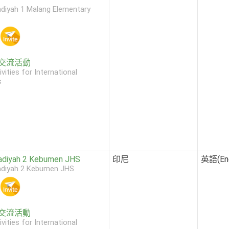
iyah 1 Malang Elementary
交流活動
ivities for International
s
diyah 2 Kebumen JHS
印尼
英語(Eng
iyah 2 Kebumen JHS
交流活動
ivities for International