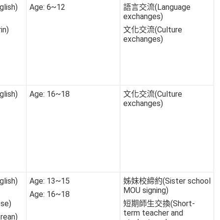
lish)
Age: 6~12
語言交流(Language
exchanges)
in)
文化交流(Culture
exchanges)
lish)
Age: 16~18
文化交流(Culture
exchanges)
lish)
Age: 13~15
姊妹校締約(Sister school
MOU signing)
Age: 16~18
se)
短期師生交換(Short-
term teacher and
ean)