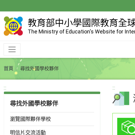
跳
到
主
教育部中小學國際教育全
要
The Ministry of Education's Website for Int
內
容
首頁
尋找外國學校夥伴
:::
:::
尋找外國學校夥伴
瀏覽國際夥伴學校
明信片交流活動