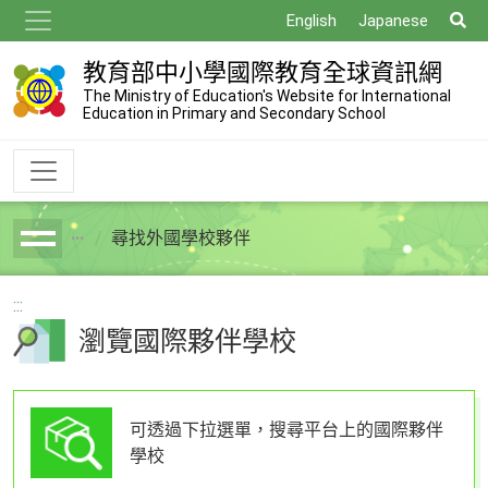
跳
搜
English
Japanese
到
尋
主
教育部中小學國際教育全球資訊網
要
The Ministry of Education's Website for International
Education in Primary and Secondary School
內
容
尋找外國學校夥伴
breadcrumb
:::
瀏覽國際夥伴學校
可透過下拉選單，搜尋平台上的國際夥伴
學校