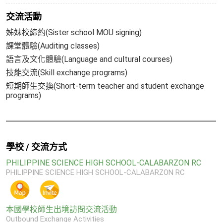
交流活動
姊妹校締約(Sister school MOU signing)
課堂體驗(Auditing classes)
語言及文化體驗(Language and cultural courses)
技能交流(Skill exchange programs)
短期師生交換(Short-term teacher and student exchange
programs)
學校 / 交流方式
PHILIPPINE SCIENCE HIGH SCHOOL-CALABARZON RC
PHILIPPINE SCIENCE HIGH SCHOOL-CALABARZON RC
本國學校師生出境訪問交流活動
Outbound Exchange Activities