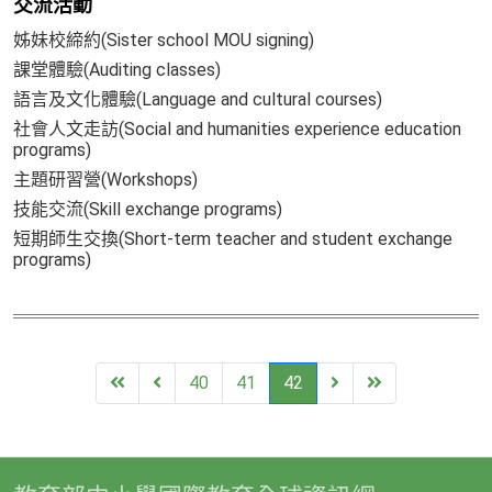
交流活動
姊妹校締約(Sister school MOU signing)
課堂體驗(Auditing classes)
語言及文化體驗(Language and cultural courses)
社會人文走訪(Social and humanities experience education
programs)
主題研習營(Workshops)
技能交流(Skill exchange programs)
短期師生交換(Short-term teacher and student exchange
programs)
First
Previous
Next
End
40
41
42