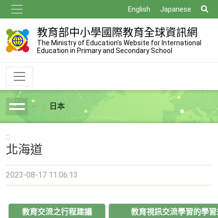
跳
搜
English
Japanese
到
尋
主
教育部中小學國際教育全球資訊網
要
The Ministry of Education's Website for International
Education in Primary and Secondary School
內
容
日本
breadcrumb
:::
北海道
2023-08-17 11:06:13
教育交流之行程建議
教育視訊交流學習的學習